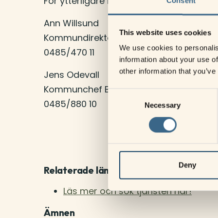
För ytterligare information:
Consent
Ann Willsund
This website uses cookies
Kommundirektör Mörbylånga kommun
We use cookies to personalis
0485/470 11
information about your use of
other information that you’ve
Jens Odevall
Kommunchef Borgholms kommun
Consent
0485/880 10
Necessary
Selection
Deny
Relaterade länkar
Läs mer och sök tjänsten här!
Ämnen