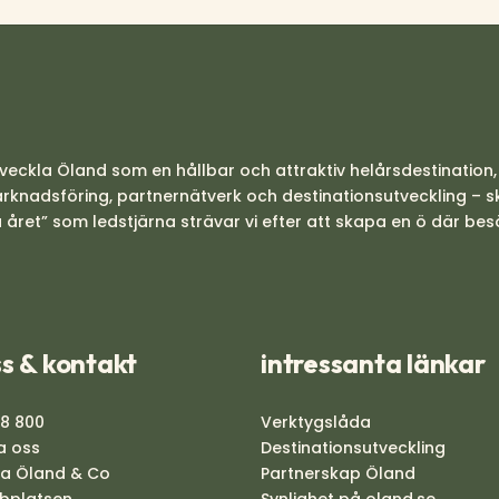
veckla Öland som en hållbar och attraktiv helårsdestination
nadsföring, partnernätverk och destinationsutveckling – skapa
 året” som ledstjärna strävar vi efter att skapa en ö där bes
s & kontakt
intressanta länkar
88 800
Verktygslåda
a oss
Destinationsutveckling
na Öland & Co
Partnerskap Öland
bplatsen
Synlighet på oland.se