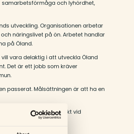
god samarbetsförmåga och lyhördhet,
nds utveckling. Organisationen arbetar
h näringslivet på ön. Arbetet handlar
rna på Öland.
ll vara delaktig i att utveckla Öland
t. Det är ett jobb som kräver
mmun.
en passerat. Målsättningen är att ha en
kommer att lägga stor vikt vid
ör i Mörbylånga kommun.