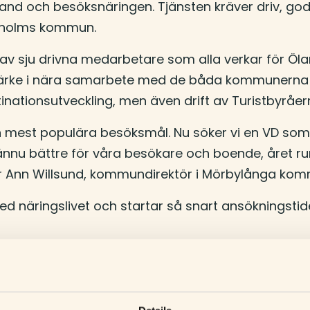
 Öland och besöksnäringen. Tjänsten kräver driv, 
gholms kommun.
av sju drivna medarbetare som alla verkar för Öla
rke i nära samarbete med de båda kommunerna oc
tinationsutveckling, men även drift av Turistbyråe
 mest populära besöksmål. Nu söker vi en VD som vi
nnu bättre för våra besökare och boende, året run
er Ann Willsund, kommundirektör i Mörbylånga ko
d näringslivet och startar så snart ansökningstid
hoppningsvis lockar många kompetenta sökande. Vi 
farenheter, avslutar Ann Willsund, kommundirekt