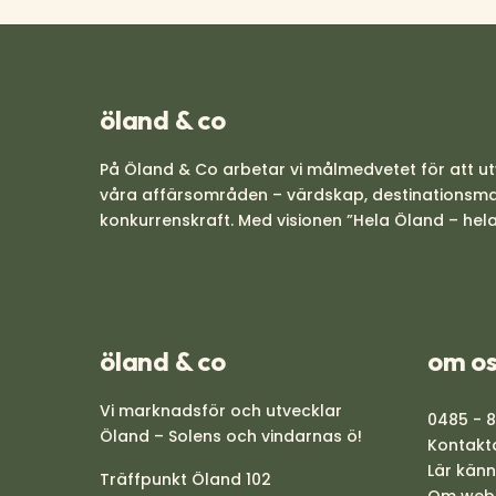
öland & co
På Öland & Co arbetar vi målmedvetet för att ut
våra affärsområden – värdskap, destinationsmark
konkurrenskraft. Med visionen ”Hela Öland – hela
öland & co
om os
Vi marknadsför och utvecklar
0485 - 
Öland – Solens och vindarnas ö!
Kontakt
Lär kän
Träffpunkt Öland 102
Om web