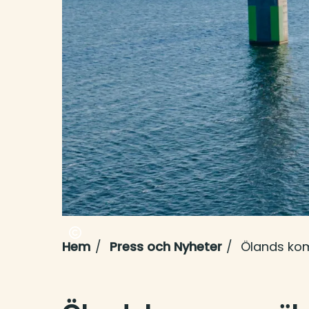
Hem
Press och Nyheter
Ölands kom