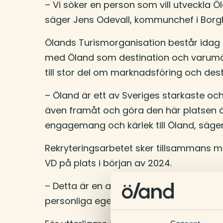
– Vi söker en person som vill utveckla
säger Jens Odevall, kommunchef i Bor
Ölands Turismorganisation består idag 
med Öland som destination och varumä
till stor del om marknadsföring och des
– Öland är ett av Sveriges starkaste och
även framåt och göra den här platsen ä
engagemang och kärlek till Öland, säg
Rekryteringsarbetet sker tillsammans me
VD på plats i början av 2024.
– Detta är en attraktiv tjänst, som för
personliga egenskaper och passande er