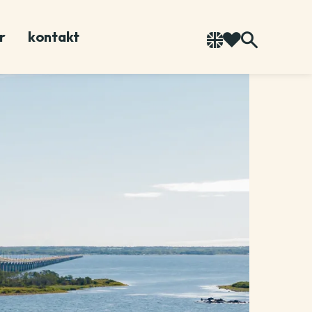
r
kontakt
Språk
To your saved 