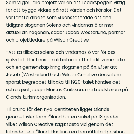
Som vi gör i alla projekt var en titt i backspegeln viktig
för att bygga vidare på rätt värden och känslor. Det
var i detta arbete som vi konstaterade att den
tidigare sloganen Solens och vindarnas ö är mer
aktuell än någonsin, säger Jacob Westerlund, partner
och projektledare på Wilson Creative.
-Att ta tillbaka solens och vindarnas ö var för oss
självklart. Här finns en rik historia, ett starkt varumärke
och en gemenskap kring sloganen på ön. Efter att
Jacob (Westerlund) och Wilson Creative dessutom
spårat begreppet tillbaka till 1920-talet kändes det
extra givet, säger Marcus Carlsson, marknadsförare på
Ölands turismorganisation.
Till grund för den nya identiteten ligger Ölands
geometriska form. Öland har en vinkel på 18 grader,
vilket Wilson Creative tagit fasta vid genom det
lutande L:et i Öland. Här finns en framåtlutad position