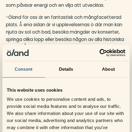
som påvisar energi och en vilja att utvecklas.
-Öland för oss är en fantastisk och mångfacetterad
plats. Å ena sidan är vi upplevelsernas ö där man kan
njuta av sol och bad, besöka mängder av konserter,
springa olika lopp eller besöka någon av alla historiska
platser. Å andra sidan finns också den vildsinta fåken,
stillsamma decembermorgnar och blomstrande
dagar i april. Detta gör att vi behöver ha en profil som
är flexibel och minimalistisk, men också nytänkande
Consent
Details
About
och framåtsträvande. Allt detta ryms i den nya
grafiska profilen, säger Rebecca Strandén,
This website uses cookies
marknadsförare på Ölands turismorganisation.
We use cookies to personalise content and ads, to
Wilson Creative har under hela processen fört en nära
provide social media features and to analyse our traffic.
dialog med Ölands Turismorganisation för att få fram
We also share information about your use of our site with
rätt känsla i profilen, både när det gäller logga,
our social media, advertising and analytics partners who
färgpalett och typsnitt. Totalt har den grafiska
may combine it with other information that you’ve