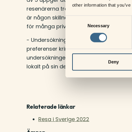
other information that you’ve
resenärerna tror att de kommer spender
är någon skillnad, men lika många svar
Consent
för många privatekonomier.
Necessary
Selection
- Undersökningen ger viktiga insikter 
preferenser kring resande i Sverige, sä
undersökningen blir den ett viktigt verkt
Deny
lokalt på sin destination.
Relaterade länkar
Resa i Sverige 2022