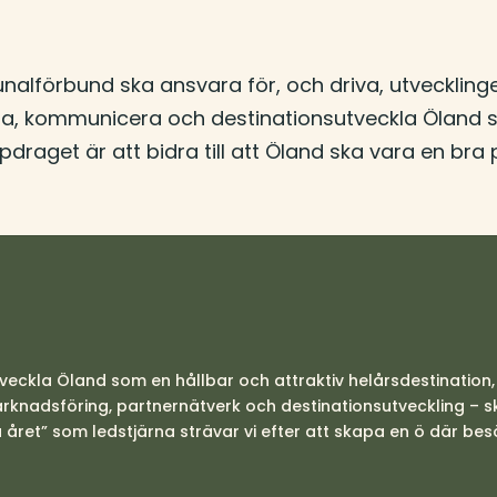
lförbund ska ansvara för, och driva, utvecklinge
a, kommunicera och destinationsutveckla Öland so
ppdraget är att bidra till att Öland ska vara en br
veckla Öland som en hållbar och attraktiv helårsdestination
nadsföring, partnernätverk och destinationsutveckling – skapa
 året” som ledstjärna strävar vi efter att skapa en ö där bes