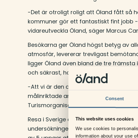
-Det är otroligt roligt att Öland fått så 
kommuner gör ett fantastiskt fint jobb 
vidareutveckla Öland, säger Marcus Carl
Besökarna ger Öland högst betyg av alla
atmosfär, levererar trevligast bemötande
ligger Öland även bland de tre främsta i
och säkrast, har bäst utflyktsutbud sam
-Att vi är den destination som flest perso
målinriktade arbete som näringen gjort 
Consent
Turismorganisation.
Resa i Sverige är ett viktigt redskap för
This website uses cookies
undersökningen till exempel att hela 9 a
We use cookies to personalis
information about your use of
av 5 uppger att de tycker att det är vikt