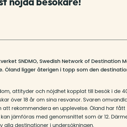
st nöjda besökare!
nätverket SNDMO, Swedish Network of Destination
. Öland ligger återigen i topp som den destination
, attityder och nöjdhet kopplat till besök i de 40
kar över 18 år om sina resvanor. Svaren omvandlas 
 att rekommendera en upplevelse. Öland har fått f
 kan jämföras med genomsnittet som är 12. Därmed
 alla destinationer i undersökningen.