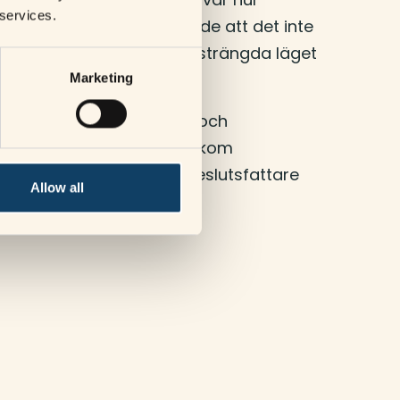
 services.
der nästa år. 40% svarade att det inte
rekt effekt av det mer ansträngda läget
Marketing
svenska resenärers vanor och
 destinationer som står bakom
 dela med näringsliv och beslutsfattare
Allow all