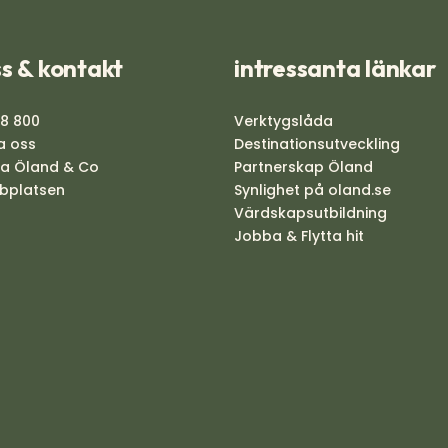
s & kontakt
intressanta länkar
88 800
Verktygslåda
a oss
Destinationsutveckling
na Öland & Co
Partnerskap Öland
bplatsen
Synlighet på oland.se
Värdskapsutbildning
Jobba & Flytta hit