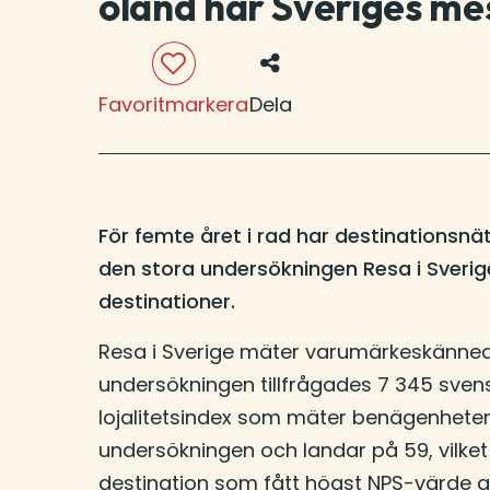
öland har Sveriges me
Favoritmarkera
Dela
För femte året i rad har destinations
den stora undersökningen Resa i Sverige
destinationer.
Resa i Sverige mäter varumärkeskännedom
undersökningen tillfrågades 7 345 svens
lojalitetsindex som mäter benägenheten
undersökningen och landar på 59, vilket
destination som fått högst NPS-värde av