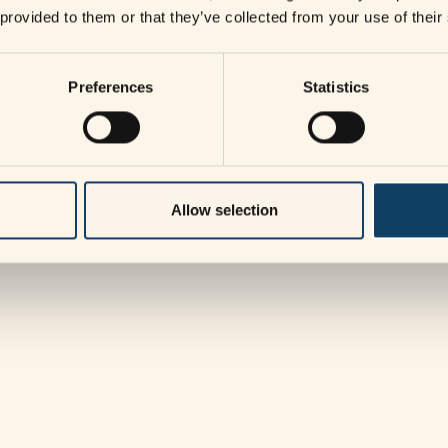
 provided to them or that they’ve collected from your use of their
a sina pengar på resor, restauranger och nöjen un
ar att de kommer spendera mindre framöver. En di
Preferences
Statistics
för våra medlemmar då den ger en samlad bild av 
ger Helena Bovin, ordförande SNDMO. För de fyrtio
yg för att utveckla och prioritera insatser och att
Allow selection