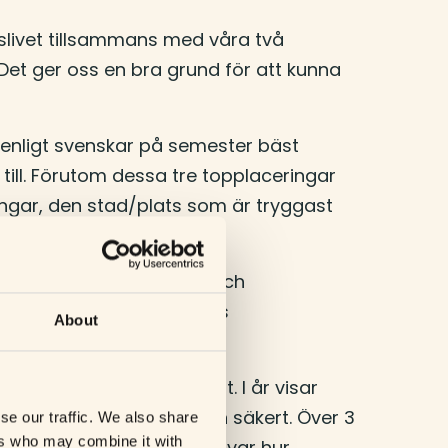
ingslivet tillsammans med våra två
 Det ger oss en bra grund för att kunna
r enligt svenskar på semester bäst
 till. Förutom dessa tre topplaceringar
ningar, den stad/plats som är tryggast
är en produkt av det hårda och
elationsansvarig på Ölands
About
er som blir viktiga framåt. I år visar
t uppfattas som tryggt och säkert. Över 3
se our traffic. We also share
ers who may combine it with
åga vid årets undersökning var hur