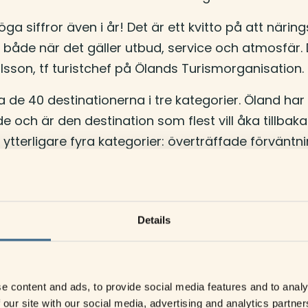
höga siffror även i år! Det är ett kvitto på att när
- både när det gäller utbud, service och atmosfär.
sson, tf turistchef på Ölands Turismorganisation.
 de 40 destinationerna i tre kategorier. Öland ha
 och är den destination som flest vill åka tillbaka
 ytterligare fyra kategorier: överträffade förvänt
t erbjuder bäst sevärdheter.
ner vill resa tillbaka till är helt fantastiskt. Det 
över lång tid, säger Nadia Byåker, partner- och r
Details
 att få en bild av svenskarnas resvanor och de trend
v 10 svenskar tycker att det är viktigt att resmåle
e content and ads, to provide social media features and to analy
 our site with our social media, advertising and analytics partn
igt att tänka klimatsmart vid val av resa. En ny fr