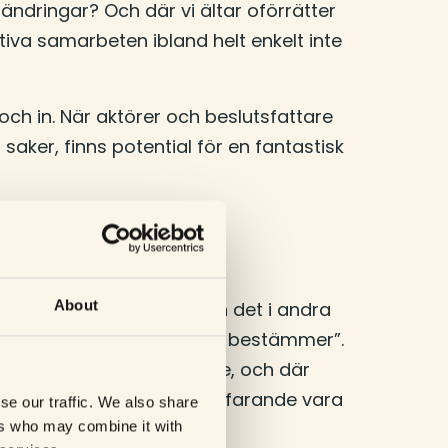
örändringar? Och där vi ältar oförrätter
ativa samarbeten ibland helt enkelt inte
och in. När aktörer och beslutsfattare
aker, finns potential för en fantastisk
About
 vara ett aktiebolag, medan det i andra
 organiseringen av ”de som bestämmer”.
ikerna, även ingår företagare, och där
ten ska naturligtvis fortfarande vara
se our traffic. We also share
a och leva på.
ers who may combine it with