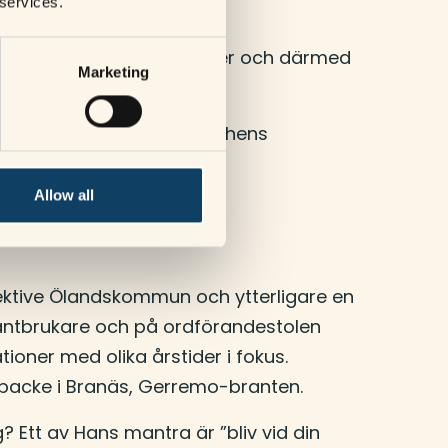
 services.
nd, och vad kan man
igt affärsmässiga principer och därmed
Marketing
 kan vara en del av branschens
Allow all
ektive Ölandskommun och ytterligare en
lantbrukare och på ordförandestolen
oner med olika årstider i fokus.
en backe i Branäs, Gerremo-branten.
Ett av Hans mantra är ”bliv vid din