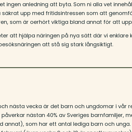
det ingen anledning att byta. Som ni alla vet inneh
säkrat upp med fritidsintressen som att genomföra
kåren, som är oerhört viktiga bland annat för att up
ter att hjälpa näringen på nya sätt där vi enklare
esöksnäringen att stå sig stark långsiktigt.
och nästa vecka är det barn och ungdomar i vår re
 påverkar nästan 40% av Sveriges barnfamiljer, 
annat), som har ett antal lediga barn och unga. Ni