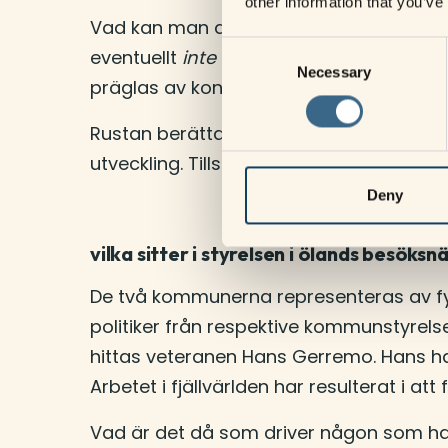
other information that you’ve
Vad kan man då göra i ett kommunalt 
Consent
eventuellt
inte
göra? I ägardirektivet b
Necessary
Selection
präglas av konkurrensneutralitet.
Rustan berättar att det ger oss möjlighe
utveckling. Tillsammans kan vi utveckla b
Deny
vilka sitter i styrelsen i ölands besöksn
De två kommunerna representeras av fy
politiker från respektive kommunstyrel
hittas veteranen Hans Gerremo. Hans ha
Arbetet i fjällvärlden har resulterat i 
Vad är det då som driver någon som har