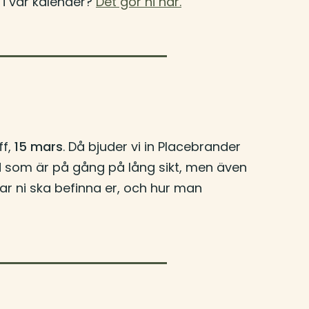
 i vår kalender?
Det gör ni här.
ff,
15 mars
. Då bjuder vi in Placebrander
ad som är på gång på lång sikt, men även
r ni ska befinna er, och hur man