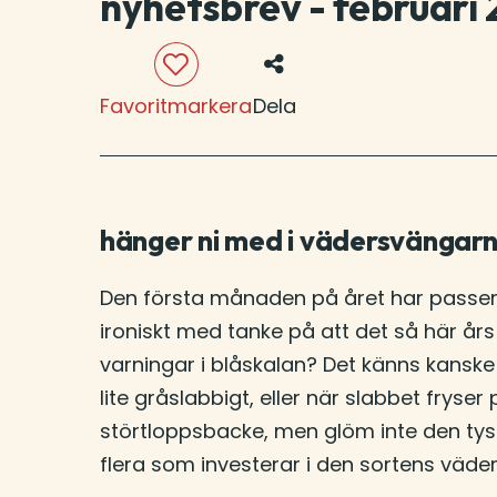
nyhetsbrev - februari
Favoritmarkera
Dela
hänger ni med i vädersvängar
Den första månaden på året har passera
ironiskt med tanke på att det så här å
varningar i blåskalan? Det känns kanske
lite gråslabbigt, eller när slabbet fryse
störtloppsbacke, men glöm inte den tysta
flera som investerar i den sortens väde