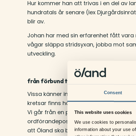
Hur kommer han att trivas i en del av land
hundratals år senare (lex Djurgårdsinrätt
blir av.
Johan har med sin erfarenhet fått vara 
vågar släppa stridsyxan, jobba mot samm
utveckling.
från förbund till bolag
Consent
Vissa känner inte ens till att vi har gåt
kretsar finns höga förväntningar på or
Vi går från en politiskt tillsatt förbunds
This website uses cookies
ordförandeposten innehas av en represe
We use cookies to personalis
att Öland ska bli ännu attraktivare som 
information about your use of