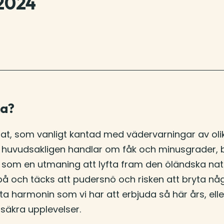
 2024
na?
t, som vanligt kantad med vädervarningar av olika
rs huvudsakligen handlar om fåk och minusgrader, 
 som en utmaning att lyfta fram den öländska natu
r på och täcks att pudersnö och risken att bryta någ
 harmonin som vi har att erbjuda så här års, eller
rsäkra upplevelser.