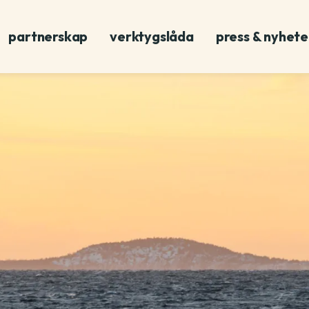
partnerskap
verktygslåda
press & nyhete