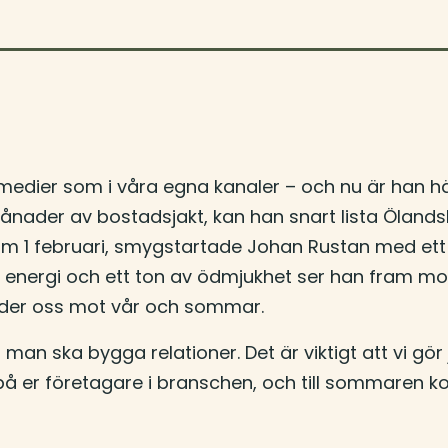
a medier som i våra egna kanaler – och nu är han h
 månader av bostadsjakt, kan han snart lista Ölands
 rum 1 februari, smygstartade Johan Rustan med e
energi och ett ton av ödmjukhet ser han fram mot
der oss mot vår och sommar.
ska bygga relationer. Det är viktigt att vi gör 
å er företagare i branschen, och till sommaren