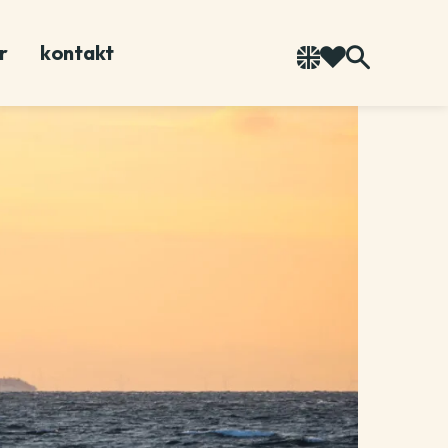
r
kontakt
Språk
To your saved 