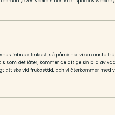
 februari (även vecka 9 och 10 är sportlovsveckor)
nas februarifrukost, så påminner vi om nästa trä
ecis som det låter, kommer de att ge sin bild av v
gt att ske vid
frukosttid
, och vi återkommer med va