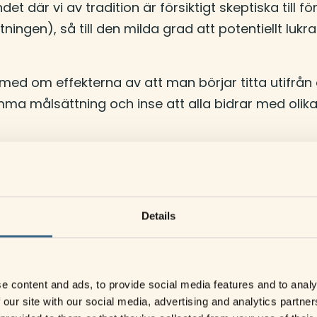
et där vi av tradition är försiktigt skeptiska till f
ningen), så till den milda grad att potentiellt lukr
med om effekterna av att man börjar titta utifrån 
a målsättning och inse att alla bidrar med olika s
Details
t från att vara en del i ett kommunalförbund till att
ganisationsförändringen. En uppenbar skillnad är
direktion till en styrelse där det, vid sidan av polit
ntant från näringslivet. Ändamålet med verksamhe
e content and ads, to provide social media features and to analy
besöksmål och vara en attraktiv plats att bo, verk
 our site with our social media, advertising and analytics partn